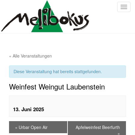
T
o
g
g
l
e
n
« Alle Veranstaltungen
a
v
i
Diese Veranstaltung hat bereits stattgefunden.
g
a
Weinfest Weingut Laubenstein
t
i
o
13. Juni 2025
n
«
Urbar Open Air
Apfelweinfest Beerfurth
»