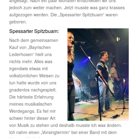
angesagt. Nach ein paar Monaten entschieden wir uns
jedoch zum weiter machen. Jetzt musste was ganz krasses
aufgezogen werden. Die „Spessarter Spitzbuam“ waren
geboren.
Spessarter Spitzbuam:
Nach dem gemeinsamen
Kauf von „Bayrischen
Lederhosen“ hielt uns
nichts mehr. Alles was
irgendwie etwas mit
volkstümlichen Weisen zu
tun hatte wurde von uns
gnadenlos nachgespielt.
Die härteste Erfahrung
meines musikalischen
Werdegangs. Es fiel mir
schwer hinter dieser Art
von Musik zu stehen und deshalb musste ich was ändern.
Ich nahm einen „Vorsingtermin“ bei einer Band mit dem