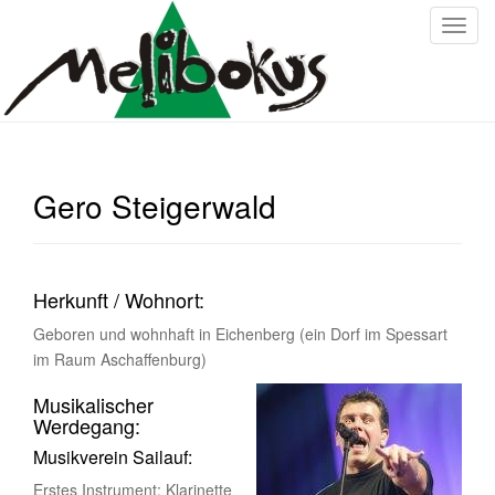
T
o
g
g
l
e
n
Gero Steigerwald
a
v
i
g
Herkunft / Wohnort:
a
Geboren und wohnhaft in Eichenberg (ein Dorf im Spessart
t
im Raum Aschaffenburg)
i
o
Musikalischer
n
Werdegang:
Musikverein Sailauf:
Erstes Instrument: Klarinette