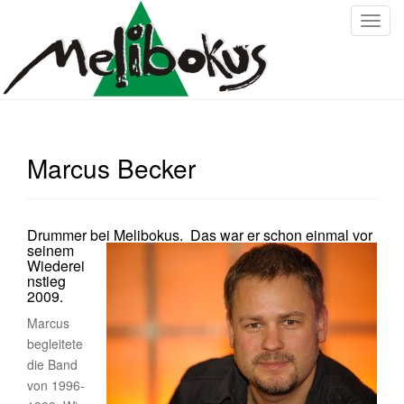
T
o
g
g
l
e
n
Marcus Becker
a
v
i
g
Drummer bei Melibokus.
Das war er schon einmal vor
seinem
a
Wiederei
t
nstieg
i
2009.
o
Marcus
n
begleitete
die Band
von 1996-